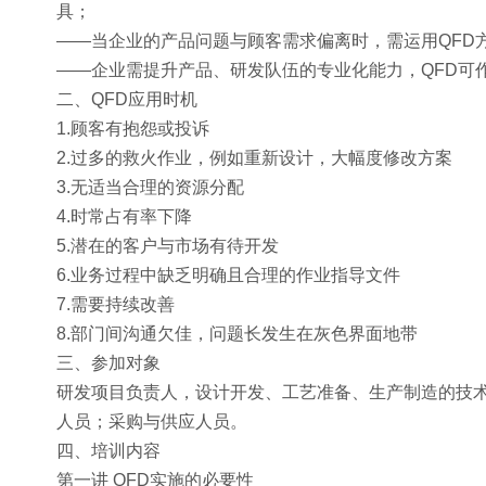
具；
——当企业的产品问题与顾客需求偏离时，需运用QFD
——企业需提升产品、研发队伍的专业化能力，QFD可
二、QFD应用时机
1.顾客有抱怨或投诉
2.过多的救火作业，例如重新设计，大幅度修改方案
3.无适当合理的资源分配
4.时常占有率下降
5.潜在的客户与市场有待开发
6.业务过程中缺乏明确且合理的作业指导文件
7.需要持续改善
8.部门间沟通欠佳，问题长发生在灰色界面地带
三、参加对象
研发项目负责人，设计开发、工艺准备、生产制造的技
人员；采购与供应人员。
四、培训内容
第一讲 QFD实施的必要性