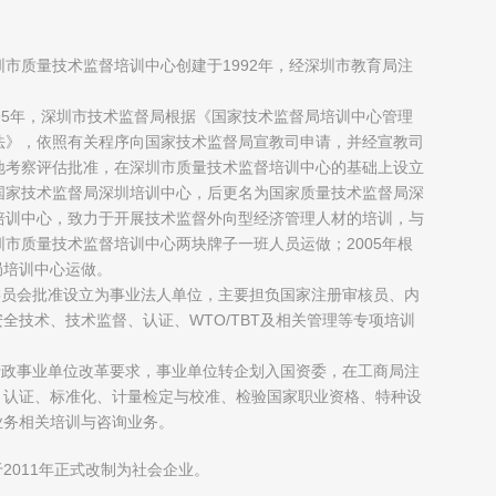
圳市质量技术监督培训中心创建于1992年，经深圳市教育局注
；
995年，深圳市技术监督局根据《国家技术监督局培训中心管理
法》，依照有关程序向国家技术监督局宣教司申请，并经宣教司
地考察评估批准，在深圳市质量技术监督培训中心的基础上设立
国家技术监督局深圳培训中心，后更名为国家质量技术监督局深
培训中心，致力于开展技术监督外向型经济管理人材的培训，与
圳市质量技术监督培训中心两块牌子一班人员运做；2005年根
局培训中心运做。
制委员会批准设立为事业法人单位，主要担负国家注册审核员、内
全技术、技术监督、认证、WTO/TBT及相关管理等专项培训
府行政事业单位改革要求，事业单位转企划入国资委，在工商局注
、认证、标准化、计量检定与校准、检验国家职业资格、特种设
业务相关培训与咨询业务。
2011年正式改制为社会企业。