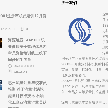
关于我们
深
9001注册审核员培训12月份
册
1
 12 月 20 日
JL
办
实
河源地区ISO45001职
了
业健康安全管理体系内
圳
审员资格培训线上线下
深
据要求停止国家质量技术监督
同步招生简章
2000年6月由深圳市机构编
2026 年 6 月 8 日
审员、质量、标准化、计量、安
WILL.SUN
任务及标准咨询。
2006年8月按照深圳市市政
惠州流量计量与校准员
册转企运作，从事质量与管理
培训 浮子流量计涡轮
备、食品安全等质量技术监督
流量计校准技术 石油
化工企业流量计量员认
深圳市质量技术监督培训中心于