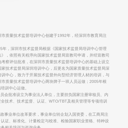
圳市质量技术监督培训中心创建于1992年，经深圳市教育局注
；
995年，深圳市技术监督局根据《国家技术监督局培训中心管理
法》，依照有关程序向国家技术监督局宣教司申请，并经宣教司
地考察评估批准，在深圳市质量技术监督培训中心的基础上设立
国家技术监督局深圳培训中心，后更名为国家质量技术监督局深
培训中心，致力于开展技术监督外向型经济管理人材的培训，与
圳市质量技术监督培训中心两块牌子一班人员运做；2005年根
局培训中心运做。
制委员会批准设立为事业法人单位，主要担负国家注册审核员、内
全技术、技术监督、认证、WTO/TBT及相关管理等专项培训
府行政事业单位改革要求，事业单位转企划入国资委，在工商局注
、认证、标准化、计量检定与校准、检验国家职业资格、特种设
业务相关培训与咨询业务。