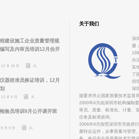
关于我们
深
程建设施工企业质量管理规
册
编写及内审员培训12月份开
1
办
 12 月 19 日
JL
实
了
仪器校准员换证培训，12月
圳
划
深
据要求停止国家质量技术监督
 12 月 4 日
JL
2000年6月由深圳市机构编
审员、质量、标准化、计量、安
检验员培训9月公开课开班
任务及标准咨询。
2006年8月按照深圳市市政
 8 月 9 日
JL
册转企运作，从事质量与管理
备、食品安全等质量技术监督