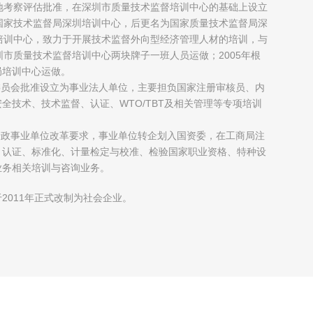
地考察评估批准，在深圳市质量技术监督培训中心的基础上设立
国家技术监督局深圳培训中心，后更名为国家质量技术监督局深
培训中心，致力于开展技术监督外向型经济管理人材的培训，与
圳市质量技术监督培训中心两块牌子一班人员运做；2005年根
局培训中心运做。
制委员会批准设立为事业法人单位，主要担负国家注册审核员、内
全技术、技术监督、认证、WTO/TBT及相关管理等专项培训
府行政事业单位改革要求，事业单位转企划入国资委，在工商局注
、认证、标准化、计量检定与校准、检验国家职业资格、特种设
业务相关培训与咨询业务。
2011年正式改制为社会企业。