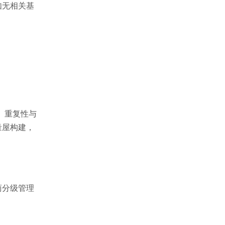
如无相关基
、重复性与
量屋构建，
商分级管理