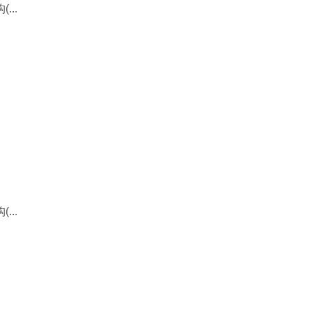
..
..