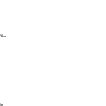
..
..