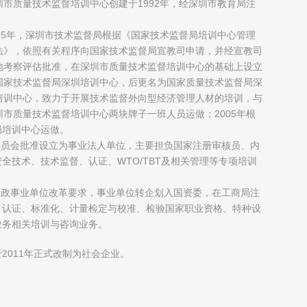
圳市质量技术监督培训中心创建于1992年，经深圳市教育局注
；
995年，深圳市技术监督局根据《国家技术监督局培训中心管理
法》，依照有关程序向国家技术监督局宣教司申请，并经宣教司
地考察评估批准，在深圳市质量技术监督培训中心的基础上设立
国家技术监督局深圳培训中心，后更名为国家质量技术监督局深
培训中心，致力于开展技术监督外向型经济管理人材的培训，与
圳市质量技术监督培训中心两块牌子一班人员运做；2005年根
局培训中心运做。
制委员会批准设立为事业法人单位，主要担负国家注册审核员、内
全技术、技术监督、认证、WTO/TBT及相关管理等专项培训
府行政事业单位改革要求，事业单位转企划入国资委，在工商局注
、认证、标准化、计量检定与校准、检验国家职业资格、特种设
业务相关培训与咨询业务。
2011年正式改制为社会企业。