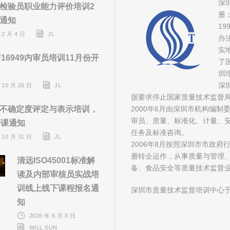
深
检验员职业能力评价培训2
册
通知
1
 2 月 4 日
JL
办
实
F16949内审员培训11月份开
了
圳
深
 10 月 26 日
JL
据要求停止国家质量技术监督
不确定度评定与表示培训，
2000年6月由深圳市机构编
审员、质量、标准化、计量、安
开课通知
任务及标准咨询。
 10 月 31 日
JL
2006年8月按照深圳市市政
册转企运作，从事质量与管理
清远ISO45001标准解
备、食品安全等质量技术监督
读及内部审核员实战培
训线上线下课程报名通
深圳市质量技术监督培训中心于
知
2026 年 6 月 8 日
WILL.SUN