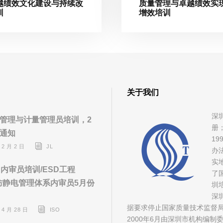
越绩效文化建设与持续改
质量管理与卓越绩效实
训
增效培训
关于我们
深
管理与计量管理员培训，2
册
通知
1
 2 月 2 日
JL
办
实
D内审员培训/ESD工程
了
D防静电管理体系内审员5月份
圳
深
据要求停止国家质量技术监督
 4 月 28 日
ISO
2000年6月由深圳市机构编