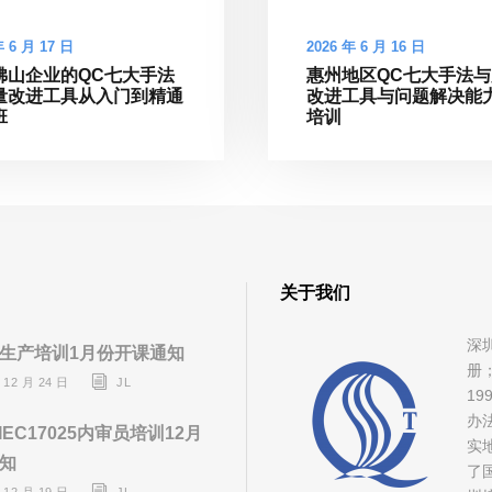
年 6 月 17 日
2026 年 6 月 16 日
佛山企业的QC七大手法
惠州地区QC七大手法
量改进工具从入门到精通
改进工具与问题解决能
班
培训
关于我们
深
生产培训1月份开课通知
册
 12 月 24 日
JL
1
办
/IEC17025内审员培训12月
实
知
了
 12 月 19 日
JL