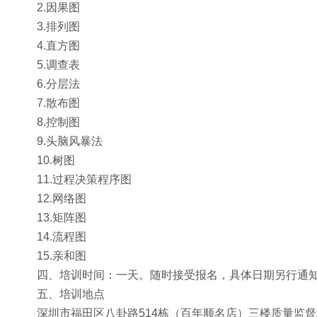
2.因果图
3.排列图
4.直方图
5.调查表
6.分层法
7.散布图
8.控制图
9.头脑风暴法
10.树图
11.过程决策程序图
12.网络图
13.矩阵图
14.流程图
15.亲和图
四、培训时间：一天。随时接受报名，具体日期另行通
五、培训地点
深圳市福田区八卦路514栋（百年顺名店）三楼质量监