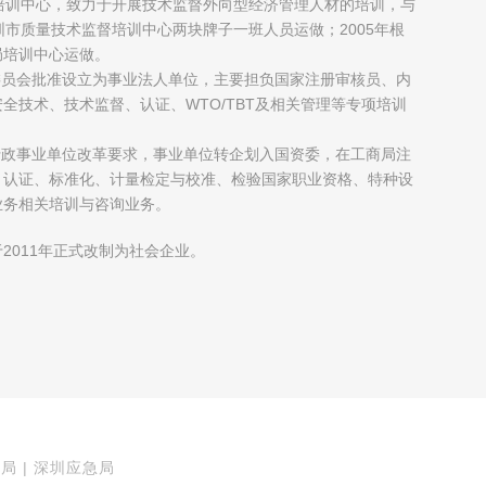
培训中心，致力于开展技术监督外向型经济管理人材的培训，与
圳市质量技术监督培训中心两块牌子一班人员运做；2005年根
局培训中心运做。
制委员会批准设立为事业法人单位，主要担负国家注册审核员、内
全技术、技术监督、认证、WTO/TBT及相关管理等专项培训
府行政事业单位改革要求，事业单位转企划入国资委，在工商局注
、认证、标准化、计量检定与校准、检验国家职业资格、特种设
业务相关培训与咨询业务。
2011年正式改制为社会企业。
局 | 深圳应急局