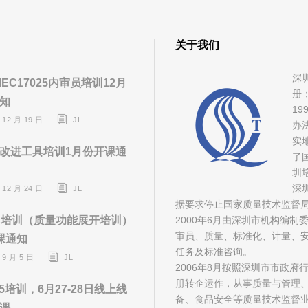
关于我们
深
/IEC17025内审员培训12月
册
知
1
 12 月 19 日
JL
办
实
改进工具培训1月份开课通
了
圳
深
 12 月 24 日
JL
据要求停止国家质量技术监督
D培训（质量功能展开培训）
2000年6月由深圳市机构编
审员、质量、标准化、计量、安
课通知
任务及标准咨询。
 9 月 5 日
JL
2006年8月按照深圳市市政
册转企运作，从事质量与管理
485培训，6月27-28日线上线
备、食品安全等质量技术监督
课