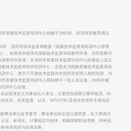
圳市质量技术监督培训中心创建于1992年，经深圳市教育局注
；
995年，深圳市技术监督局根据《国家技术监督局培训中心管理
法》，依照有关程序向国家技术监督局宣教司申请，并经宣教司
地考察评估批准，在深圳市质量技术监督培训中心的基础上设立
国家技术监督局深圳培训中心，后更名为国家质量技术监督局深
培训中心，致力于开展技术监督外向型经济管理人材的培训，与
圳市质量技术监督培训中心两块牌子一班人员运做；2005年根
局培训中心运做。
制委员会批准设立为事业法人单位，主要担负国家注册审核员、内
全技术、技术监督、认证、WTO/TBT及相关管理等专项培训
府行政事业单位改革要求，事业单位转企划入国资委，在工商局注
、认证、标准化、计量检定与校准、检验国家职业资格、特种设
业务相关培训与咨询业务。