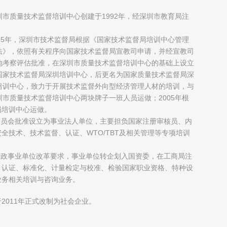
圳市质量技术监督培训中心创建于1992年，经深圳市教育局注
；
995年，深圳市技术监督局根据《国家技术监督局培训中心管理
法》，依照有关程序向国家技术监督局宣教司申请，并经宣教司
地考察评估批准，在深圳市质量技术监督培训中心的基础上设立
国家技术监督局深圳培训中心，后更名为国家质量技术监督局深
培训中心，致力于开展技术监督外向型经济管理人材的培训，与
圳市质量技术监督培训中心两块牌子一班人员运做；2005年根
局培训中心运做。
制委员会批准设立为事业法人单位，主要担负国家注册审核员、内
全技术、技术监督、认证、WTO/TBT及相关管理等专项培训
府行政事业单位改革要求，事业单位转企划入国资委，在工商局注
、认证、标准化、计量检定与校准、检验国家职业资格、特种设
业务相关培训与咨询业务。
2011年正式改制为社会企业。