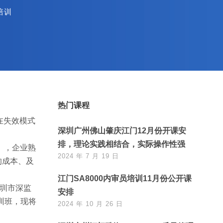
培训
热门课程
、潜在失效模式
深圳广州佛山肇庆江门12月份开课安
排，理论实践相结合，实际操作性强
sis），企业熟
2024 年 7 月 19 日
的成本、及
江门SA8000内审员培训11月份公开课
深圳市深监
安排
训班，现将
2024 年 10 月 26 日