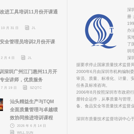
深
改进工具培训11月份开课通
册
1
 10 月 31 日
JL
办
实
安全管理员培训2月份开课
了
圳
深
 2 月 4 日
JL
据要求停止国家质量技术监督
培训深圳广州江门惠州11月开
2000年6月由深圳市机构编
审员、质量、标准化、计量、安
专业讲师，优质服务
任务及标准咨询。
 7 月 19 日
SZQTC
2006年8月按照深圳市市政
册转企运作，从事质量与管理
汕头精益生产与TQM
备、食品安全等质量技术监督
全面质量管理与卓越绩
效协同推进培训课程
深圳市质量技术监督培训中心于
2026 年 6 月 14 日
WILL.SUN