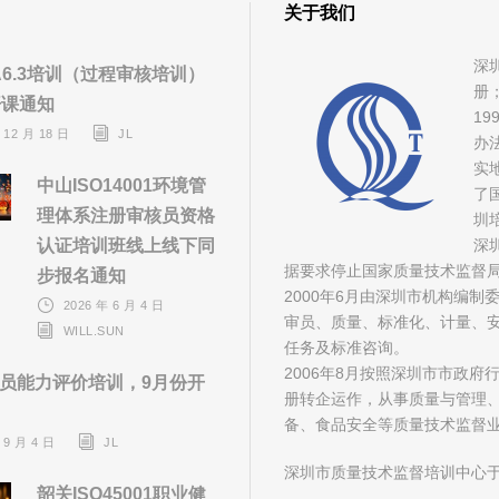
关于我们
深
A6.3培训（过程审核培训）
册
开课通知
1
 12 月 18 日
JL
办
实
中山ISO14001环境管
了
理体系注册审核员资格
圳
认证培训班线上线下同
深
据要求停止国家质量技术监督
步报名通知
2000年6月由深圳市机构编
2026 年 6 月 4 日
审员、质量、标准化、计量、安
WILL.SUN
任务及标准咨询。
2006年8月按照深圳市市政
员能力评价培训，9月份开
册转企运作，从事质量与管理
备、食品安全等质量技术监督
 9 月 4 日
JL
深圳市质量技术监督培训中心于
韶关ISO45001职业健