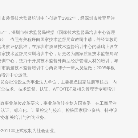
圳市质量技术监督培训中心创建于1992年，经深圳市教育局注
；
995年，深圳市技术监督局根据《国家技术监督局培训中心管理
法》，依照有关程序向国家技术监督局宣教司申请，并经宣教司
地考察评估批准，在深圳市质量技术监督培训中心的基础上设立
国家技术监督局深圳培训中心，后更名为国家质量技术监督局深
培训中心，致力于开展技术监督外向型经济管理人材的培训，与
圳市质量技术监督培训中心两块牌子一班人员运做；2005年根
局培训中心运做。
制委员会批准设立为事业法人单位，主要担负国家注册审核员、内
全技术、技术监督、认证、WTO/TBT及相关管理等专项培训
府行政事业单位改革要求，事业单位转企划入国资委，在工商局注
、认证、标准化、计量检定与校准、检验国家职业资格、特种设
业务相关培训与咨询业务。
2011年正式改制为社会企业。