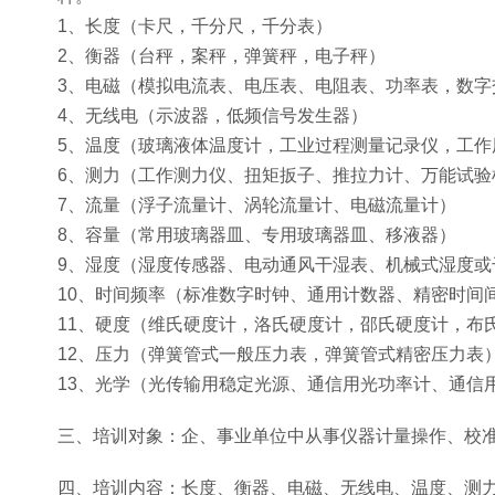
1、长度（卡尺，千分尺，千分表）
2、衡器（台秤，案秤，弹簧秤，电子秤）
3、电磁（模拟电流表、电压表、电阻表、功率表，数字
4、无线电（示波器，低频信号发生器）
5、温度（玻璃液体温度计，工业过程测量记录仪，工作
6、测力（工作测力仪、扭矩扳子、推拉力计、万能试验
7、流量（浮子流量计、涡轮流量计、电磁流量计）
8、容量（常用玻璃器皿、专用玻璃器皿、移液器）
9、湿度（湿度传感器、电动通风干湿表、机械式湿度或
10、时间频率（标准数字时钟、通用计数器、精密时间
11、硬度（维氏硬度计，洛氏硬度计，邵氏硬度计，布
12、压力（弹簧管式一般压力表，弹簧管式精密压力表
13、光学（光传输用稳定光源、通信用光功率计、通信
三、培训对象：企、事业单位中从事仪器计量操作、校
四、培训内容：长度、衡器、电磁、无线电、温度、测