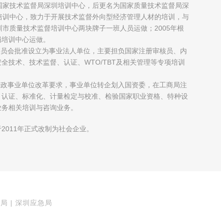
国家技术监督局深圳培训中心，后更名为国家质量技术监督局深
培训中心，致力于开展技术监督外向型经济管理人材的培训，与
圳市质量技术监督培训中心两块牌子一班人员运做；2005年根
局培训中心运做。
制委员会批准设立为事业法人单位，主要担负国家注册审核员、内
全技术、技术监督、认证、WTO/TBT及相关管理等专项培训
府行政事业单位改革要求，事业单位转企划入国资委，在工商局注
、认证、标准化、计量检定与校准、检验国家职业资格、特种设
业务相关培训与咨询业务。
2011年正式改制为社会企业。
局 | 深圳应急局