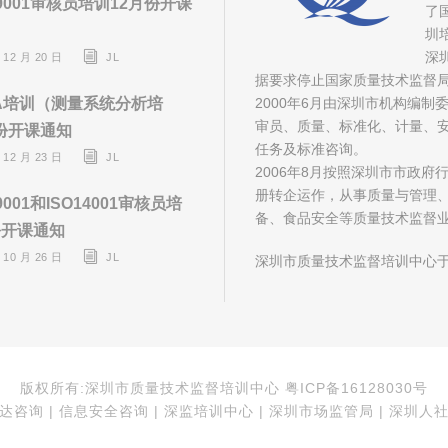
9001审核员培训12月份开课
了
圳
深
 12 月 20 日
JL
据要求停止国家质量技术监督
A培训（测量系统分析培
2000年6月由深圳市机构编
审员、质量、标准化、计量、安
份开课通知
任务及标准咨询。
 12 月 23 日
JL
2006年8月按照深圳市市政
册转企运作，从事质量与管理
9001和ISO14001审核员培
备、食品安全等质量技术监督
份开课通知
 10 月 26 日
JL
深圳市质量技术监督培训中心于
版权所有:深圳市质量技术监督培训中心 粤ICP备16128030号
咨询 | 信息安全咨询 | 深监培训中心 | 深圳市场监管局 | 深圳人社