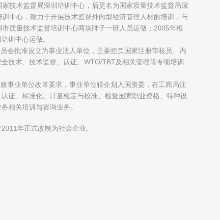
国家技术监督局深圳培训中心，后更名为国家质量技术监督局深
培训中心，致力于开展技术监督外向型经济管理人材的培训，与
圳市质量技术监督培训中心两块牌子一班人员运做；2005年根
局培训中心运做。
制委员会批准设立为事业法人单位，主要担负国家注册审核员、内
全技术、技术监督、认证、WTO/TBT及相关管理等专项培训
府行政事业单位改革要求，事业单位转企划入国资委，在工商局注
、认证、标准化、计量检定与校准、检验国家职业资格、特种设
业务相关培训与咨询业务。
2011年正式改制为社会企业。