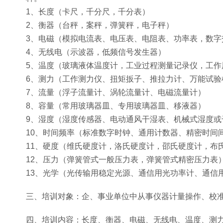
1、长度（卡尺，千分尺，千分表）
2、衡器（台秤，案秤，弹簧秤，电子秤）
3、电磁（模拟电流表、电压表、电阻表、功率表，数字
4、无线电（示波器，低频信号发生器）
5、温度（玻璃液体温度计，工业过程测量记录仪，工作
6、测力（工作测力仪、扭矩扳子、推拉力计、万能试验
7、流量（浮子流量计、涡轮流量计、电磁流量计）
8、容量（常用玻璃器皿、专用玻璃器皿、移液器）
9、湿度（湿度传感器、电动通风干湿表、机械式湿度或
10、时间频率（标准数字时钟、通用计数器、精密时间
11、硬度（维氏硬度计，洛氏硬度计，邵氏硬度计，布
12、压力（弹簧管式一般压力表，弹簧管式精密压力表
13、光学（光传输用稳定光源、通信用光功率计、通信
三、培训对象：企、事业单位中从事仪器计量操作、校
四、培训内容：长度、衡器、电磁、无线电、温度、测