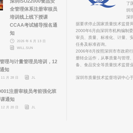
深圳ISO22000食品安
了
全管理体系注册审核员
圳
培训线上线下授课
深
据要求停止国家质量技术监督
CCAA考试辅导报名通
2000年6月由深圳市机构编
知
审员、质量、标准化、计量、安
2026 年 6 月 13 日
任务及标准咨询。
WILL.SUN
2006年8月按照深圳市市政
册转企运作，从事质量与管理
管理与计量管理员培训，12
备、食品安全等质量技术监督
通知
深圳市质量技术监督培训中心于
 11 月 28 日
JL
O9001注册审核员考前强化班
开课通知
 12 月 20 日
JL