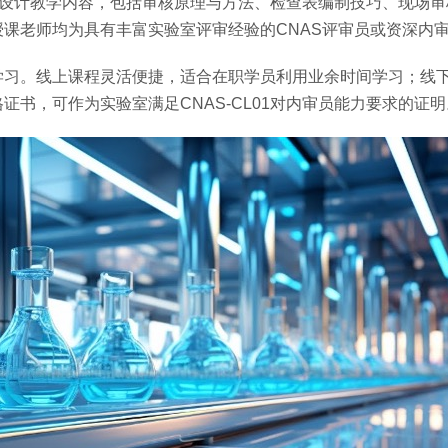
标设计教学内容，包括审核原理与方法、检查表编制技巧、现场审
课老师均为具有丰富实验室评审经验的CNAS评审员或资深内
学习。线上课程灵活便捷，适合在职学员利用业余时间学习；线
书，可作为实验室满足CNAS-CL01对内审员能力要求的证明