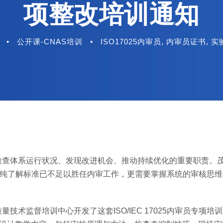
项整改培训通知
•
公开课-CNAS培训
•
ISO17025内审员
,
内审员证书
,
实
检查体系运行状况、发现改进机会、推动持续优化的重要职责。
提高，单纯了解标准已不足以胜任内审工作，更需要掌握系统的审核思
术监督培训中心开发了这套ISO/IEC 17025内审员专项培