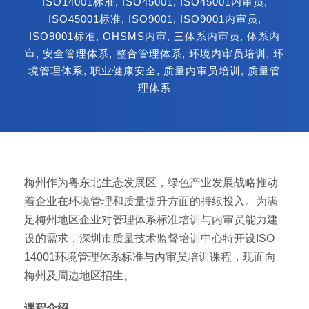
ISO14001标准
,
ISO45001
,
ISO45001内审员
,
ISO45001标准
,
ISO9001
,
ISO9001内审员
,
ISO9001标准
,
OHSMS内审
,
三体系内审员
,
体系内
审
,
安全管理体系
,
整合管理体系
,
环境内审员培训
,
环
境管理体系
,
职业健康安全
,
质量内审员培训
,
质量管
理体系
梅州作为粤东北生态发展区，绿色产业发展战略推动
着企业在环境管理和质量提升方面的持续投入。为满
足梅州地区企业对管理体系标准培训与内审员能力建
设的需求，深圳市质量技术监督培训中心特开设ISO
14001环境管理体系标准与内审员培训课程，现面向
梅州及周边地区招生。
课程介绍