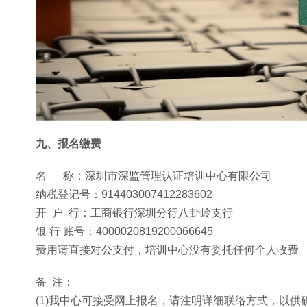
九、报名缴费
名 称：深圳市深监管理认证培训中心有限公司
纳税登记号：914403007412283602
开 户 行：工商银行深圳分行八卦岭支行
银 行 账号：4000020819200066645
费用请直接对公支付，培训中心没有委托任何个人收费
备 注：
(1)我中心可接受网上报名，请注明详细联络方式，以供