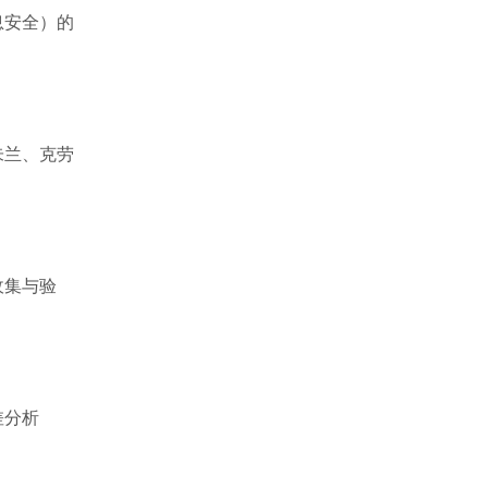
息安全）的
朱兰、克劳
收集与验
差分析