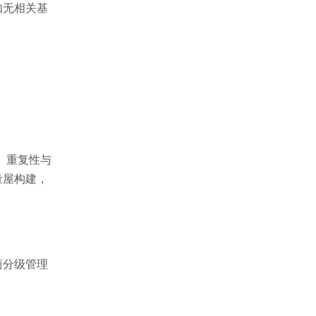
如无相关基
、重复性与
量屋构建，
商分级管理