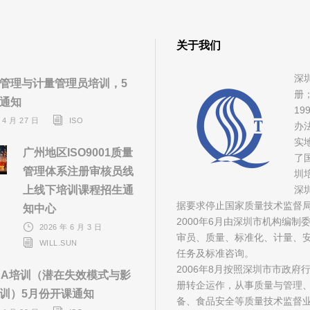
关于我们
深
管理与计量管理员培训，5
册
通知
1
 4 月 27 日
ISO
办
实
广州地区ISO9001质量
了
管理体系注册审核员线
圳
上线下培训课程招生通
深
据要求停止国家质量技术监督
知中心
2000年6月由深圳市机构编
2026 年 6 月 3 日
审员、质量、标准化、计量、安
WILL.SUN
任务及标准咨询。
2006年8月按照深圳市市政
EA培训（潜在失效模式与影
册转企运作，从事质量与管理
训）5月份开课通知
备、食品安全等质量技术监督