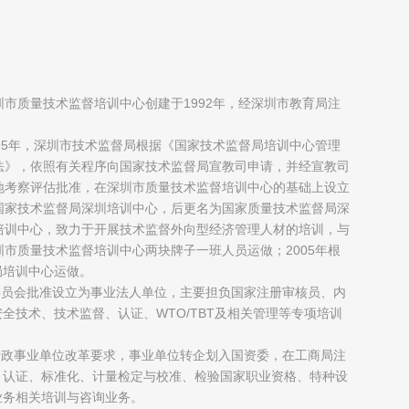
圳市质量技术监督培训中心创建于1992年，经深圳市教育局注
；
995年，深圳市技术监督局根据《国家技术监督局培训中心管理
法》，依照有关程序向国家技术监督局宣教司申请，并经宣教司
地考察评估批准，在深圳市质量技术监督培训中心的基础上设立
国家技术监督局深圳培训中心，后更名为国家质量技术监督局深
培训中心，致力于开展技术监督外向型经济管理人材的培训，与
圳市质量技术监督培训中心两块牌子一班人员运做；2005年根
局培训中心运做。
制委员会批准设立为事业法人单位，主要担负国家注册审核员、内
全技术、技术监督、认证、WTO/TBT及相关管理等专项培训
府行政事业单位改革要求，事业单位转企划入国资委，在工商局注
、认证、标准化、计量检定与校准、检验国家职业资格、特种设
业务相关培训与咨询业务。