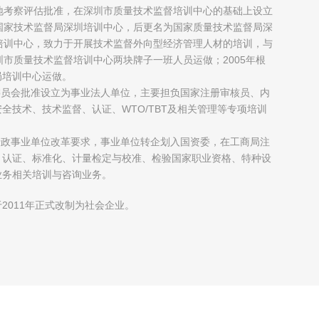
地考察评估批准，在深圳市质量技术监督培训中心的基础上设立
国家技术监督局深圳培训中心，后更名为国家质量技术监督局深
培训中心，致力于开展技术监督外向型经济管理人材的培训，与
圳市质量技术监督培训中心两块牌子一班人员运做；2005年根
局培训中心运做。
制委员会批准设立为事业法人单位，主要担负国家注册审核员、内
全技术、技术监督、认证、WTO/TBT及相关管理等专项培训
府行政事业单位改革要求，事业单位转企划入国资委，在工商局注
、认证、标准化、计量检定与校准、检验国家职业资格、特种设
业务相关培训与咨询业务。
2011年正式改制为社会企业。