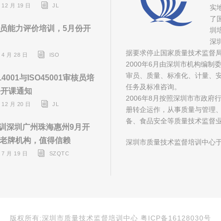
 12 月 19 日
JL
实
了
员能力评价培训，5月份开
圳
深
据要求停止国家质量技术监督
 4 月 28 日
ISO
2000年6月由深圳市机构编
审员、质量、标准化、计量、安
14001与ISO45001审核员培
任务及标准咨询。
份开课通知
2006年8月按照深圳市市政
 12 月 20 日
JL
册转企运作，从事质量与管理
备、食品安全等质量技术监督
培训深圳广州珠海惠州9月开
老牌机构，值得信赖
深圳市质量技术监督培训中心于
 7 月 19 日
SZQTC
版权所有:深圳市质量技术监督培训中心 粤ICP备16128030号