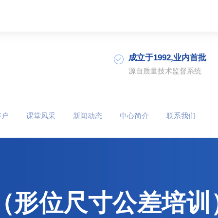
成立于1992,业内首批
源自质量技术监督系统
客户
课堂风采
新闻动态
中心简介
联系我们
训（形位尺寸公差培训