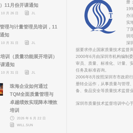
册
）11月份开课通知
1
 10 月 26 日
JL
办
实
管理与计量管理员培训，11
了
通知
圳
深
 10 月 31 日
JL
据要求停止国家质量技术监督
D培训（质量功能展开培训）
2000年6月由深圳市机构编
审员、质量、标准化、计量、安
开课通知
任务及标准咨询。
 10 月 31 日
JL
2006年8月按照深圳市市政
册转企运作，从事质量与管理
珠海企业如何通过
备、食品安全等质量技术监督
TQM全面质量管理与
卓越绩效实现降本增效
深圳市质量技术监督培训中心于
培训
2026 年 6 月 22 日
WILL.SUN