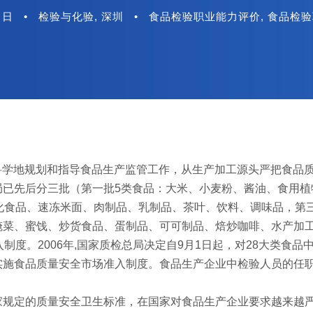
4 日
•
检验与化验
,
深圳
•
食品检验职业能力评价
,
食品检验
为科学地规划和指导食品生产监管工作，从生产加工源头严把食品
局已先后分三批（第一批5类食品：大米、小麦粉、酱油、食用植
化食品、速冻米面、肉制品、乳制品、茶叶、饮料、调味品，第三
腌菜、蜜饯、炒货食品、蛋制品、可可制品、焙炒咖啡、水产加
制度。2006年,国家质检总局决定自9月1日起，对28大类食品
实施食品质量安全市场准入制度。食品生产企业中检验人员的任
家规定的质量安全卫生标准，在国家对食品生产企业要求越来越