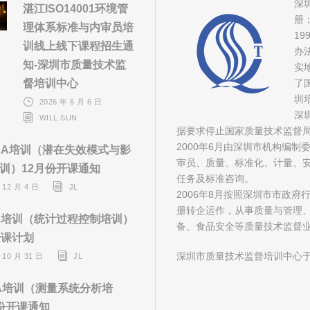
深
湛江ISO14001环境管
册
理体系标准与内审员培
1
训线上线下课程招生通
办
知-深圳市质量技术监
实
督培训中心
了
圳
2026 年 6 月 6 日
深
WILL.SUN
据要求停止国家质量技术监督
2000年6月由深圳市机构编
EA培训（潜在失效模式与影
审员、质量、标准化、计量、安
训）12月份开课通知
任务及标准咨询。
 12 月 4 日
JL
2006年8月按照深圳市市政
册转企运作，从事质量与管理
C培训（统计过程控制培训）
备、食品安全等质量技术监督
开课计划
深圳市质量技术监督培训中心于
 10 月 31 日
JL
A培训（测量系统分析培
份开课通知