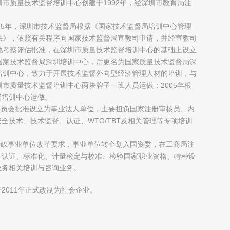
圳市质量技术监督培训中心创建于1992年，经深圳市教育局注
；
995年，深圳市技术监督局根据《国家技术监督局培训中心管理
法》，依照有关程序向国家技术监督局宣教司申请，并经宣教司
地考察评估批准，在深圳市质量技术监督培训中心的基础上设立
国家技术监督局深圳培训中心，后更名为国家质量技术监督局深
培训中心，致力于开展技术监督外向型经济管理人材的培训，与
圳市质量技术监督培训中心两块牌子一班人员运做；2005年根
局培训中心运做。
制委员会批准设立为事业法人单位，主要担负国家注册审核员、内
全技术、技术监督、认证、WTO/TBT及相关管理等专项培训
府行政事业单位改革要求，事业单位转企划入国资委，在工商局注
、认证、标准化、计量检定与校准、检验国家职业资格、特种设
业务相关培训与咨询业务。
2011年正式改制为社会企业。